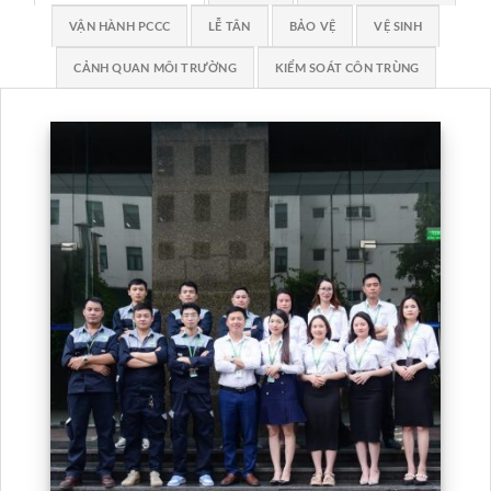
VẬN HÀNH PCCC
LỄ TÂN
BẢO VỆ
VỆ SINH
CẢNH QUAN MÔI TRƯỜNG
KIỂM SOÁT CÔN TRÙNG