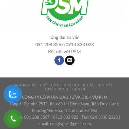
Tổng đài tư vấn:
091 208 3567/0913 833 023
Kết nối với PSM
TRANG CHỦ
GIỚI THIỆU
DỊCH VỤ
DỰ ÁN
TIN TỨC
TUYỂN DỤNG
LIÊN HỆ
CÔNG TY CỔ PHẦN ĐẦU TƯ VÀ DỊCH VỤ PSM
Tầng 6, Tòa nhà 25T1, Khu đô thị Đông Nam, Trần Duy Hưng,
Phường Yên Hòa, Thành phố Hà Nội
Hotline: 091 208 3567 | 0913 833 023 | Fax: 024 3936 2328 |
Email: congtypsm@gmail.com