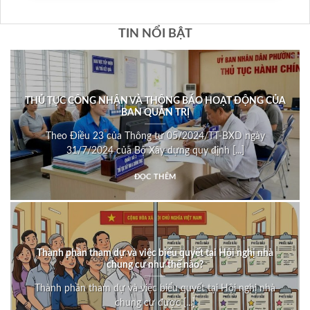
TIN NỔI BẬT
THỦ TỤC CÔNG NHẬN VÀ THÔNG BÁO HOẠT ĐỘNG CỦA
BAN QUẢN TRỊ
Theo Điều 23 của Thông tư 05/2024/TT-BXD ngày
31/7/2024 của Bộ Xây dựng quy định [...]
ĐỌC THÊM
Thành phần tham dự và việc biểu quyết tại Hội nghị nhà
chung cư như thế nào?
Thành phần tham dự và việc biểu quyết tại Hội nghị nhà
chung cư được [...]