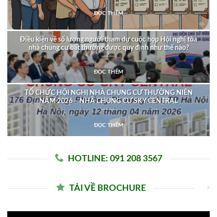
ĐỌC THÊM
Điều kiện về số lượng người tham dự cuộc họp Hội nghị tòa
nhà chung cư bất thường được quy định như thế nào?
ĐỌC THÊM
TỔ CHỨC HỘI NGHỊ NHÀ CHUNG CƯ THƯỜNG NIÊN
NĂM 2026 – NHÀ CHUNG CƯ SKY CENTRAL
ĐỌC THÊM
HOTLINE: 091 208 3567
TẢI VỀ BROCHURE