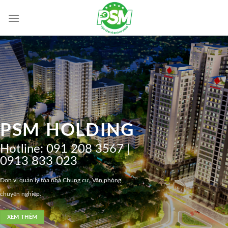
Skip
to
content
PSM HOLDING
Hotline:
091 208 3567 |
0913 833 023
Đơn vị quản lý tòa nhà Chung cư, Văn phòng
chuyên nghiệp.
XEM THÊM