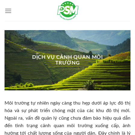
Skip
to
content
DỊCH VỤ CẢNH QUAN MÔI
TRƯỜNG
Môi trường tự nhiên ngày càng thu hẹp dưới áp lực đô thị
hóa và sự phát triển chóng mặt của các khu đô thị mới.
Ngoài ra, vấn đề quản lý cũng chưa đảm bảo hiệu quả dẫn
đến tình trạng cảnh quan môi trường xuống cấp, ảnh
hưởng tới chất lượng sống của người dân. Đây chính là lý