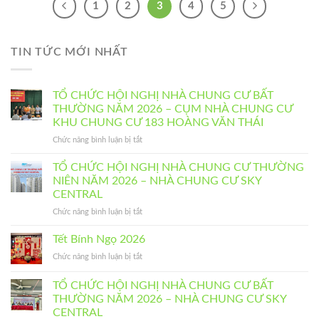
1
2
3
4
5
TIN TỨC MỚI NHẤT
TỔ CHỨC HỘI NGHỊ NHÀ CHUNG CƯ BẤT
THƯỜNG NĂM 2026 – CỤM NHÀ CHUNG CƯ
KHU CHUNG CƯ 183 HOÀNG VĂN THÁI
ở
Chức năng bình luận bị tắt
TỔ
CHỨC
TỔ CHỨC HỘI NGHỊ NHÀ CHUNG CƯ THƯỜNG
HỘI
NIÊN NĂM 2026 – NHÀ CHUNG CƯ SKY
NGHỊ
CENTRAL
NHÀ
ở
Chức năng bình luận bị tắt
CHUNG
TỔ
CƯ
CHỨC
BẤT
Tết Bính Ngọ 2026
HỘI
THƯỜNG
ở
Chức năng bình luận bị tắt
NGHỊ
NĂM
Tết
NHÀ
2026
Bính
TỔ CHỨC HỘI NGHỊ NHÀ CHUNG CƯ BẤT
CHUNG
–
Ngọ
CƯ
CỤM
THƯỜNG NĂM 2026 – NHÀ CHUNG CƯ SKY
2026
THƯỜNG
NHÀ
CENTRAL