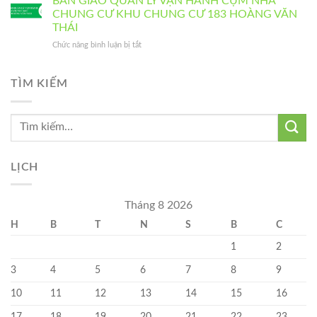
BÀN GIAO QUẢN LÝ VẬN HÀNH CỤM NHÀ
cháy
183
Trung
BÁO
CHUNG CƯ KHU CHUNG CƯ 183 HOÀNG VĂN
chữa
HOÀNG
thu
HOẠT
cháy
THÁI
VĂN
2025
ĐỘNG
tại
THÁI
ở
Chức năng bình luận bị tắt
CỦA
nhà
BÀN
BAN
chung
GIAO
QUẢN
cư
QUẢN
TÌM KIẾM
TRỊ
Sky
LÝ
Central
VẬN
HÀNH
CỤM
NHÀ
CHUNG
CƯ
LỊCH
KHU
CHUNG
CƯ
Tháng 8 2026
183
H
B
T
N
S
B
C
HOÀNG
VĂN
1
2
THÁI
3
4
5
6
7
8
9
10
11
12
13
14
15
16
17
18
19
20
21
22
23