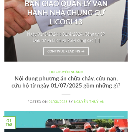
BÀN GIAO QUẢN LÝ VẬN
HÀNH NHÀ CHUNG CƯ
LICOGI 13
Ngày 31/3/2024 ÷ 01/4/2024. Công ty CP
Đầu tư và Dịch vụ PSM cùng các [...]
CONTINUE READING
→
TIN CHUYÊN NGÀNH
Nội dung phương án chữa cháy, cứu nạn,
cứu hộ từ ngày 01/07/2025 gồm những gì?
POSTED ON
01/08/2025
BY
NGUYỄN THUÝ AN
01
Th8