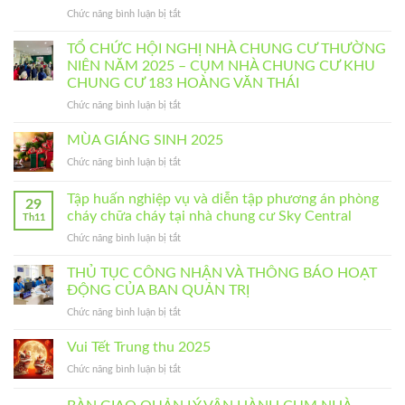
NIÊN
CHUNG
ở
Chức năng bình luận bị tắt
NĂM
CƯ
TỔ
2026
KHU
CHỨC
TỔ CHỨC HỘI NGHỊ NHÀ CHUNG CƯ THƯỜNG
–
CHUNG
HỘI
NHÀ
NIÊN NĂM 2025 – CỤM NHÀ CHUNG CƯ KHU
CƯ
NGHỊ
CHUNG
183
CHUNG CƯ 183 HOÀNG VĂN THÁI
NHÀ
CƯ
HOÀNG
ở
Chức năng bình luận bị tắt
CHUNG
SKY
VĂN
TỔ
CƯ
CENTRAL
THÁI
CHỨC
BẤT
MÙA GIÁNG SINH 2025
HỘI
THƯỜNG
ở
Chức năng bình luận bị tắt
NGHỊ
NĂM
MÙA
NHÀ
2026
GIÁNG
Tập huấn nghiệp vụ và diễn tập phương án phòng
CHUNG
–
29
SINH
CƯ
NHÀ
cháy chữa cháy tại nhà chung cư Sky Central
Th11
2025
THƯỜNG
CHUNG
ở
Chức năng bình luận bị tắt
NIÊN
CƯ
Tập
NĂM
SKY
huấn
THỦ TỤC CÔNG NHẬN VÀ THÔNG BÁO HOẠT
2025
CENTRAL
nghiệp
ĐỘNG CỦA BAN QUẢN TRỊ
–
vụ
CỤM
ở
Chức năng bình luận bị tắt
và
NHÀ
THỦ
diễn
CHUNG
TỤC
Vui Tết Trung thu 2025
tập
CƯ
CÔNG
phương
KHU
ở
Chức năng bình luận bị tắt
NHẬN
án
CHUNG
Vui
VÀ
phòng
CƯ
Tết
THÔNG