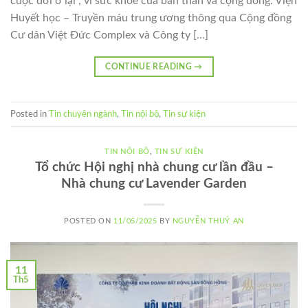
cuộc đời ở lại”, vì sức khoẻ của bản thân và cộng đồng. Viện
Huyết học – Truyền máu trung ương thông qua Cộng đồng
Cư dân Việt Đức Complex và Công ty […]
CONTINUE READING
→
Posted in
Tin chuyên ngành
,
Tin nội bộ
,
Tin sự kiện
TIN NỘI BỘ
,
TIN SỰ KIỆN
Tổ chức Hội nghị nhà chung cư lần đầu –
Nhà chung cư Lavender Garden
POSTED ON
11/05/2025
BY
NGUYỄN THUÝ AN
11
Th5