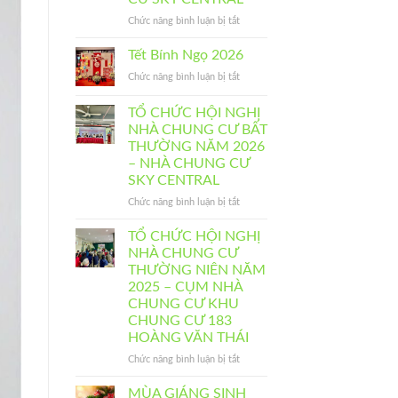
CƯ
BẤT
ở
Chức năng bình luận bị tắt
THƯỜNG
TỔ
NĂM
CHỨC
Tết Bính Ngọ 2026
2026
HỘI
ở
Chức năng bình luận bị tắt
–
NGHỊ
Tết
CỤM
NHÀ
Bính
NHÀ
TỔ CHỨC HỘI NGHỊ
CHUNG
Ngọ
CHUNG
CƯ
NHÀ CHUNG CƯ BẤT
2026
CƯ
THƯỜNG
THƯỜNG NĂM 2026
KHU
NIÊN
– NHÀ CHUNG CƯ
CHUNG
NĂM
SKY CENTRAL
CƯ
2026
183
–
ở
Chức năng bình luận bị tắt
HOÀNG
NHÀ
TỔ
VĂN
CHUNG
CHỨC
TỔ CHỨC HỘI NGHỊ
THÁI
CƯ
HỘI
NHÀ CHUNG CƯ
SKY
NGHỊ
THƯỜNG NIÊN NĂM
CENTRAL
NHÀ
2025 – CỤM NHÀ
CHUNG
CHUNG CƯ KHU
CƯ
CHUNG CƯ 183
BẤT
HOÀNG VĂN THÁI
THƯỜNG
NĂM
ở
Chức năng bình luận bị tắt
2026
TỔ
–
CHỨC
MÙA GIÁNG SINH
NHÀ