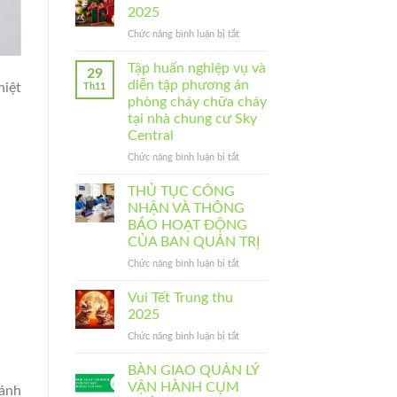
HỘI
2025
CHUNG
NGHỊ
CƯ
ở
Chức năng bình luận bị tắt
NHÀ
SKY
MÙA
CHUNG
CENTRAL
GIÁNG
Tập huấn nghiệp vụ và
CƯ
29
SINH
THƯỜNG
diễn tập phương án
hiệt
Th11
2025
NIÊN
phòng cháy chữa cháy
NĂM
tại nhà chung cư Sky
2025
Central
–
CỤM
ở
Chức năng bình luận bị tắt
NHÀ
Tập
CHUNG
huấn
THỦ TỤC CÔNG
CƯ
nghiệp
NHẬN VÀ THÔNG
KHU
vụ
BÁO HOẠT ĐỘNG
CHUNG
và
CỦA BAN QUẢN TRỊ
CƯ
diễn
183
tập
ở
Chức năng bình luận bị tắt
HOÀNG
phương
THỦ
VĂN
án
TỤC
Vui Tết Trung thu
THÁI
phòng
CÔNG
2025
cháy
NHẬN
ở
Chức năng bình luận bị tắt
chữa
VÀ
Vui
cháy
THÔNG
Tết
tại
BÀN GIAO QUẢN LÝ
BÁO
Trung
nhà
HOẠT
VẬN HÀNH CỤM
ránh
thu