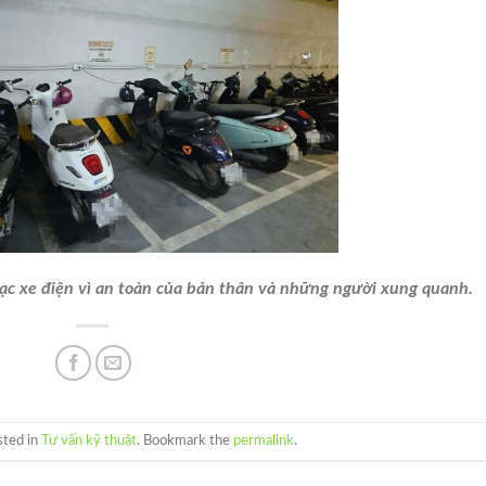
sạc xe điện vì an toàn của bản thân và những người xung quanh.
sted in
Tư vấn kỹ thuật
. Bookmark the
permalink
.