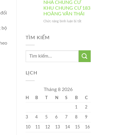
chung
ĐỘNG
NHÀ CHUNG CƯ
2025
cư
CỦA
KHU CHUNG CƯ 183
Sky
BAN
 đổi
HOÀNG VĂN THÁI
Central
QUẢN
TRỊ
ở
Chức năng bình luận bị tắt
BÀN
g bộ
GIAO
QUẢN
TÌM KIẾM
LÝ
theo
VẬN
HÀNH
CỤM
NHÀ
CHUNG
CƯ
LỊCH
KHU
CHUNG
CƯ
Tháng 8 2026
183
H
B
T
N
S
B
C
HOÀNG
VĂN
1
2
THÁI
3
4
5
6
7
8
9
10
11
12
13
14
15
16