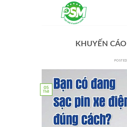
Skip
to
content
KHUYẾN CÁO 
POSTE
05
Th8