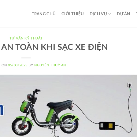
TRANG CHỦ
GIỚI THIỆU
DỊCH VỤ
DỰ ÁN
TƯ VẤN KỸ THUẬT
AN TOÀN KHI SẠC XE ĐIỆN
D ON
05/08/2025
BY
NGUYỄN THUÝ AN