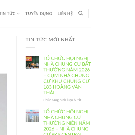
TIN TỨC
TUYỂN DỤNG
LIÊN HỆ
TIN TỨC MỚI NHẤT
TỔ CHỨC HỘI NGHỊ
NHÀ CHUNG CƯ BẤT
THƯỜNG NĂM 2026
– CỤM NHÀ CHUNG
CƯ KHU CHUNG CƯ
183 HOÀNG VĂN
THÁI
ở
Chức năng bình luận bị tắt
TỔ
CHỨC
TỔ CHỨC HỘI NGHỊ
HỘI
NHÀ CHUNG CƯ
NGHỊ
THƯỜNG NIÊN NĂM
NHÀ
2026 – NHÀ CHUNG
CHUNG
CƯ SKY CENTRAL