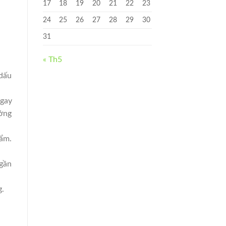
17
18
19
20
21
22
23
24
25
26
27
28
29
30
31
« Th5
 dấu
ngay
ưởng
 ẩm.
 gần
g.