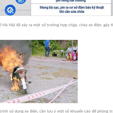
ố Hà Nội đã xảy ra một số trường hợp chập, cháy xe điện, gây t
trình sử dụng xe điện, cần lưu ý một số khuyến cáo để phòng t