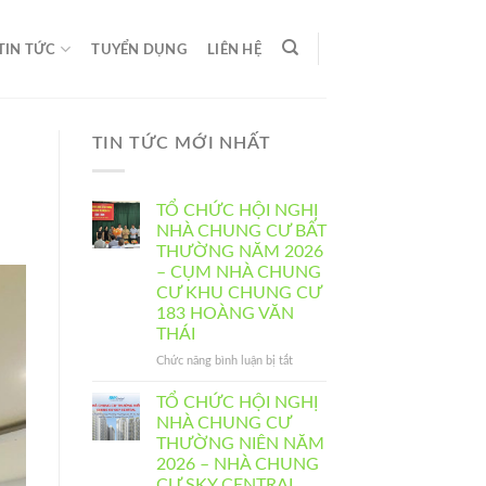
TIN TỨC
TUYỂN DỤNG
LIÊN HỆ
TIN TỨC MỚI NHẤT
TỔ CHỨC HỘI NGHỊ
NHÀ CHUNG CƯ BẤT
THƯỜNG NĂM 2026
– CỤM NHÀ CHUNG
CƯ KHU CHUNG CƯ
183 HOÀNG VĂN
THÁI
ở
Chức năng bình luận bị tắt
TỔ
CHỨC
TỔ CHỨC HỘI NGHỊ
HỘI
NHÀ CHUNG CƯ
NGHỊ
THƯỜNG NIÊN NĂM
NHÀ
2026 – NHÀ CHUNG
CHUNG
CƯ SKY CENTRAL