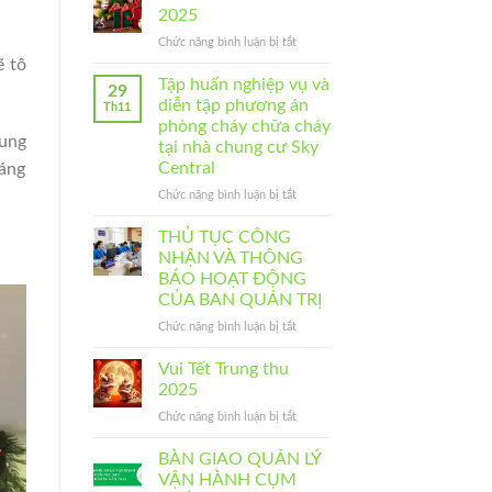
HỘI
2025
CHUNG
NGHỊ
CƯ
ở
Chức năng bình luận bị tắt
NHÀ
SKY
MÙA
ẽ tô
CHUNG
CENTRAL
GIÁNG
Tập huấn nghiệp vụ và
CƯ
29
SINH
THƯỜNG
diễn tập phương án
Th11
2025
NIÊN
phòng cháy chữa cháy
NĂM
xung
tại nhà chung cư Sky
2025
Central
đáng
–
CỤM
ở
Chức năng bình luận bị tắt
NHÀ
Tập
CHUNG
huấn
THỦ TỤC CÔNG
CƯ
nghiệp
NHẬN VÀ THÔNG
KHU
vụ
BÁO HOẠT ĐỘNG
CHUNG
và
CỦA BAN QUẢN TRỊ
CƯ
diễn
183
tập
ở
Chức năng bình luận bị tắt
HOÀNG
phương
THỦ
VĂN
án
TỤC
Vui Tết Trung thu
THÁI
phòng
CÔNG
2025
cháy
NHẬN
ở
Chức năng bình luận bị tắt
chữa
VÀ
Vui
cháy
THÔNG
Tết
tại
BÀN GIAO QUẢN LÝ
BÁO
Trung
nhà
HOẠT
VẬN HÀNH CỤM
thu