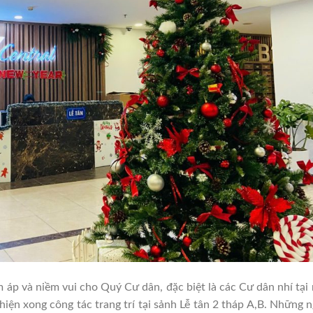
 và niềm vui cho Quý Cư dân, đặc biệt là các Cư dân nhí tại
ện xong công tác trang trí tại sảnh Lễ tân 2 tháp A,B. Những 