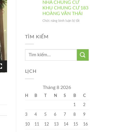
chung
ĐỘNG
NHÀ CHUNG CƯ
2025
cư
CỦA
KHU CHUNG CƯ 183
Sky
BAN
HOÀNG VĂN THÁI
Central
QUẢN
TRỊ
ở
Chức năng bình luận bị tắt
BÀN
GIAO
QUẢN
TÌM KIẾM
LÝ
VẬN
HÀNH
CỤM
NHÀ
CHUNG
CƯ
LỊCH
KHU
CHUNG
CƯ
Tháng 8 2026
183
H
B
T
N
S
B
C
HOÀNG
VĂN
1
2
THÁI
3
4
5
6
7
8
9
10
11
12
13
14
15
16