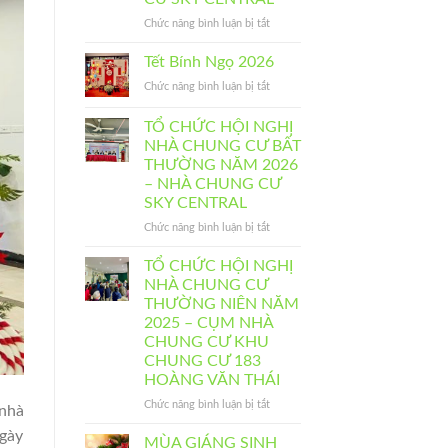
CƯ
BẤT
ở
Chức năng bình luận bị tắt
THƯỜNG
TỔ
NĂM
CHỨC
Tết Bính Ngọ 2026
2026
HỘI
ở
Chức năng bình luận bị tắt
–
NGHỊ
Tết
CỤM
NHÀ
Bính
NHÀ
TỔ CHỨC HỘI NGHỊ
CHUNG
Ngọ
CHUNG
CƯ
NHÀ CHUNG CƯ BẤT
2026
CƯ
THƯỜNG
THƯỜNG NĂM 2026
KHU
NIÊN
– NHÀ CHUNG CƯ
CHUNG
NĂM
SKY CENTRAL
CƯ
2026
183
–
ở
Chức năng bình luận bị tắt
HOÀNG
NHÀ
TỔ
VĂN
CHUNG
CHỨC
TỔ CHỨC HỘI NGHỊ
THÁI
CƯ
HỘI
NHÀ CHUNG CƯ
SKY
NGHỊ
THƯỜNG NIÊN NĂM
CENTRAL
NHÀ
2025 – CỤM NHÀ
CHUNG
CHUNG CƯ KHU
CƯ
CHUNG CƯ 183
BẤT
HOÀNG VĂN THÁI
THƯỜNG
NĂM
ở
Chức năng bình luận bị tắt
 nhà
2026
TỔ
–
ngày
CHỨC
MÙA GIÁNG SINH
NHÀ