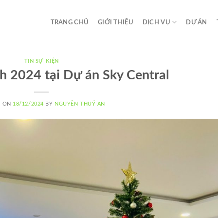
TRANG CHỦ
GIỚI THIỆU
DỊCH VỤ
DỰ ÁN
TIN SỰ KIỆN
h 2024 tại Dự án Sky Central
D ON
18/12/2024
BY
NGUYỄN THUÝ AN