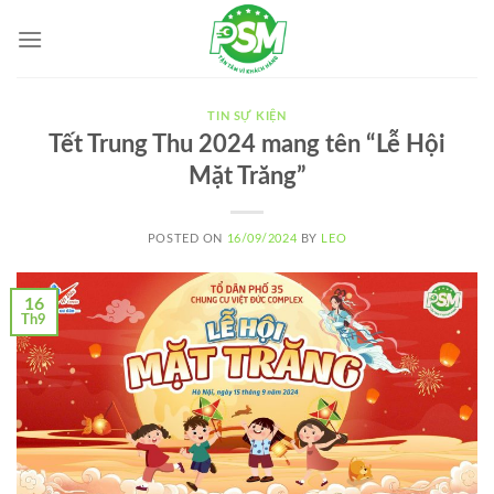
Skip
to
content
TIN SỰ KIỆN
Tết Trung Thu 2024 mang tên “Lễ Hội
Mặt Trăng”
POSTED ON
16/09/2024
BY
LEO
16
Th9