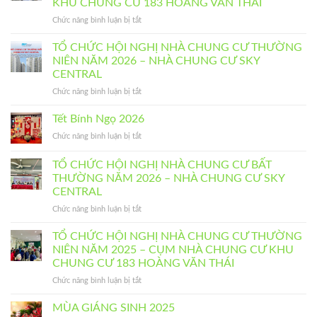
KHU CHUNG CƯ 183 HOÀNG VĂN THÁI
ở
Chức năng bình luận bị tắt
TỔ
CHỨC
TỔ CHỨC HỘI NGHỊ NHÀ CHUNG CƯ THƯỜNG
HỘI
NIÊN NĂM 2026 – NHÀ CHUNG CƯ SKY
NGHỊ
CENTRAL
NHÀ
ở
Chức năng bình luận bị tắt
CHUNG
TỔ
CƯ
CHỨC
BẤT
Tết Bính Ngọ 2026
HỘI
THƯỜNG
ở
Chức năng bình luận bị tắt
NGHỊ
NĂM
Tết
NHÀ
2026
Bính
TỔ CHỨC HỘI NGHỊ NHÀ CHUNG CƯ BẤT
CHUNG
–
Ngọ
CƯ
CỤM
THƯỜNG NĂM 2026 – NHÀ CHUNG CƯ SKY
2026
THƯỜNG
NHÀ
CENTRAL
NIÊN
CHUNG
ở
Chức năng bình luận bị tắt
NĂM
CƯ
TỔ
2026
KHU
CHỨC
TỔ CHỨC HỘI NGHỊ NHÀ CHUNG CƯ THƯỜNG
–
CHUNG
HỘI
NHÀ
NIÊN NĂM 2025 – CỤM NHÀ CHUNG CƯ KHU
CƯ
NGHỊ
CHUNG
183
CHUNG CƯ 183 HOÀNG VĂN THÁI
NHÀ
CƯ
HOÀNG
ở
Chức năng bình luận bị tắt
CHUNG
SKY
VĂN
TỔ
CƯ
CENTRAL
THÁI
CHỨC
BẤT
MÙA GIÁNG SINH 2025
HỘI
THƯỜNG