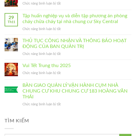
ở
Chức năng bình luận bị tắt
NGHỊ
NĂM
MÙA
NHÀ
2026
GIÁNG
Tập huấn nghiệp vụ và diễn tập phương án phòng
CHUNG
–
29
SINH
CƯ
NHÀ
cháy chữa cháy tại nhà chung cư Sky Central
Th11
2025
THƯỜNG
CHUNG
ở
Chức năng bình luận bị tắt
NIÊN
CƯ
Tập
NĂM
SKY
huấn
THỦ TỤC CÔNG NHẬN VÀ THÔNG BÁO HOẠT
2025
CENTRAL
nghiệp
ĐỘNG CỦA BAN QUẢN TRỊ
–
vụ
CỤM
ở
Chức năng bình luận bị tắt
và
NHÀ
THỦ
diễn
CHUNG
TỤC
Vui Tết Trung thu 2025
tập
CƯ
CÔNG
phương
KHU
ở
Chức năng bình luận bị tắt
NHẬN
án
CHUNG
Vui
VÀ
phòng
CƯ
Tết
BÀN GIAO QUẢN LÝ VẬN HÀNH CỤM NHÀ
THÔNG
cháy
183
Trung
BÁO
CHUNG CƯ KHU CHUNG CƯ 183 HOÀNG VĂN
chữa
HOÀNG
thu
HOẠT
cháy
THÁI
VĂN
2025
ĐỘNG
tại
THÁI
ở
Chức năng bình luận bị tắt
CỦA
nhà
BÀN
BAN
chung
GIAO
QUẢN
cư
QUẢN
TÌM KIẾM
TRỊ
Sky
LÝ
Central
VẬN
HÀNH