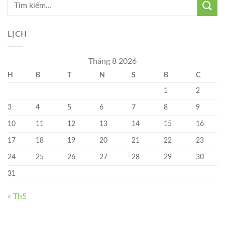
CỤM
NHÀ
CHUNG
CƯ
LỊCH
KHU
CHUNG
CƯ
Tháng 8 2026
183
H
B
T
N
S
B
C
HOÀNG
VĂN
1
2
THÁI
3
4
5
6
7
8
9
10
11
12
13
14
15
16
17
18
19
20
21
22
23
24
25
26
27
28
29
30
31
« Th5