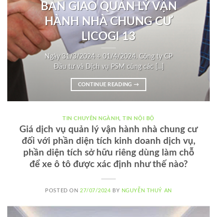
BÀN GIAO QUẢN LÝ VẬN
HÀNH NHÀ CHUNG CƯ
LICOGI 13
Ngày 31/3/2024 ÷ 01/4/2024. Công ty CP
Đầu tư và Dịch vụ PSM cùng các [...]
CONTINUE READING
→
TIN CHUYÊN NGÀNH
,
TIN NỘI BỘ
Giá dịch vụ quản lý vận hành nhà chung cư
đối với phần diện tích kinh doanh dịch vụ,
phần diện tích sở hữu riêng dùng làm chỗ
để xe ô tô được xác định như thế nào?
POSTED ON
27/07/2024
BY
NGUYỄN THUÝ AN