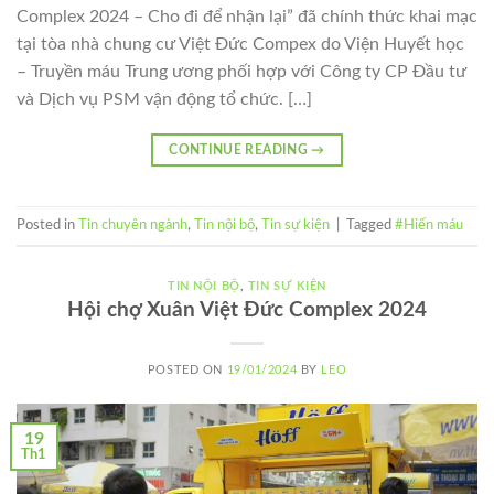
Complex 2024 – Cho đi để nhận lại” đã chính thức khai mạc
tại tòa nhà chung cư Việt Đức Compex do Viện Huyết học
– Truyền máu Trung ương phối hợp với Công ty CP Đầu tư
và Dịch vụ PSM vận động tổ chức. […]
CONTINUE READING
→
Posted in
Tin chuyên ngành
,
Tin nội bộ
,
Tin sự kiện
|
Tagged
#Hiến máu
TIN NỘI BỘ
,
TIN SỰ KIỆN
Hội chợ Xuân Việt Đức Complex 2024
POSTED ON
19/01/2024
BY
LEO
19
Th1