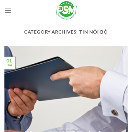
Skip
to
content
CATEGORY ARCHIVES:
TIN NỘI BỘ
01
Th4
TIN NỘI BỘ TIN SỰ KIỆN