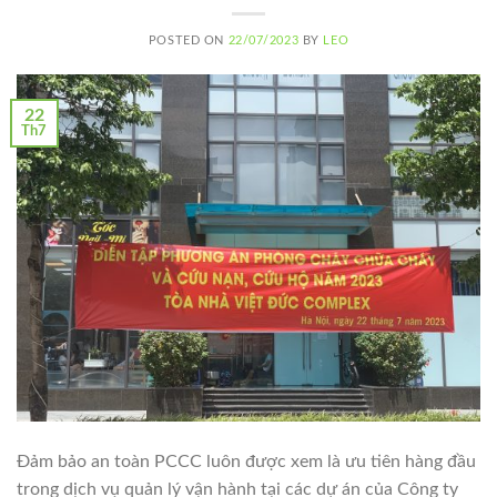
POSTED ON
22/07/2023
BY
LEO
22
Th7
Đảm bảo an toàn PCCC luôn được xem là ưu tiên hàng đầu
trong dịch vụ quản lý vận hành tại các dự án của Công ty