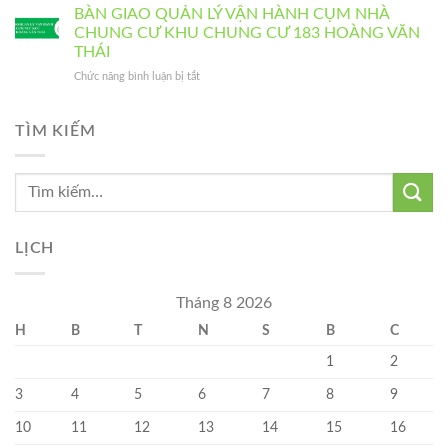
CƯ
Tết
BÀN GIAO QUẢN LÝ VẬN HÀNH CỤM NHÀ
THÔNG
cháy
183
Trung
BÁO
CHUNG CƯ KHU CHUNG CƯ 183 HOÀNG VĂN
chữa
HOÀNG
thu
HOẠT
cháy
THÁI
VĂN
2025
ĐỘNG
tại
THÁI
ở
Chức năng bình luận bị tắt
CỦA
nhà
BÀN
BAN
chung
GIAO
QUẢN
cư
QUẢN
TÌM KIẾM
TRỊ
Sky
LÝ
Central
VẬN
HÀNH
CỤM
NHÀ
CHUNG
CƯ
LỊCH
KHU
CHUNG
CƯ
Tháng 8 2026
183
H
B
T
N
S
B
C
HOÀNG
VĂN
1
2
THÁI
3
4
5
6
7
8
9
10
11
12
13
14
15
16