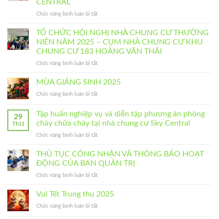
CENTRAL
NIÊN
CHUNG
ở
Chức năng bình luận bị tắt
NĂM
CƯ
TỔ
2026
KHU
CHỨC
TỔ CHỨC HỘI NGHỊ NHÀ CHUNG CƯ THƯỜNG
–
CHUNG
HỘI
NHÀ
NIÊN NĂM 2025 – CỤM NHÀ CHUNG CƯ KHU
CƯ
NGHỊ
CHUNG
183
CHUNG CƯ 183 HOÀNG VĂN THÁI
NHÀ
CƯ
HOÀNG
ở
Chức năng bình luận bị tắt
CHUNG
SKY
VĂN
TỔ
CƯ
CENTRAL
THÁI
CHỨC
BẤT
MÙA GIÁNG SINH 2025
HỘI
THƯỜNG
ở
Chức năng bình luận bị tắt
NGHỊ
NĂM
MÙA
NHÀ
2026
GIÁNG
Tập huấn nghiệp vụ và diễn tập phương án phòng
CHUNG
–
29
SINH
CƯ
NHÀ
cháy chữa cháy tại nhà chung cư Sky Central
Th11
2025
THƯỜNG
CHUNG
ở
Chức năng bình luận bị tắt
NIÊN
CƯ
Tập
NĂM
SKY
huấn
THỦ TỤC CÔNG NHẬN VÀ THÔNG BÁO HOẠT
2025
CENTRAL
nghiệp
ĐỘNG CỦA BAN QUẢN TRỊ
–
vụ
CỤM
ở
Chức năng bình luận bị tắt
và
NHÀ
THỦ
diễn
CHUNG
TỤC
Vui Tết Trung thu 2025
tập
CƯ
CÔNG
phương
KHU
ở
Chức năng bình luận bị tắt
NHẬN
án
CHUNG
Vui
VÀ
phòng