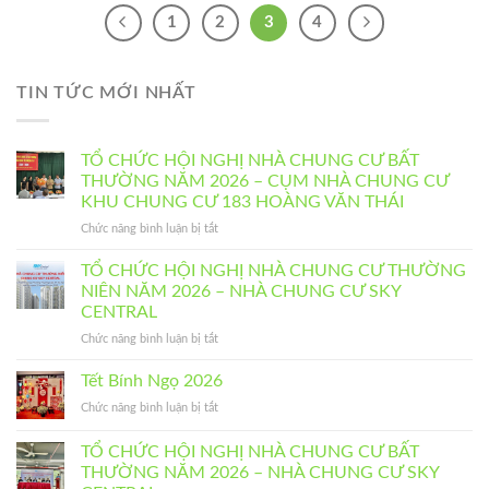
1
2
3
4
TIN TỨC MỚI NHẤT
TỔ CHỨC HỘI NGHỊ NHÀ CHUNG CƯ BẤT
THƯỜNG NĂM 2026 – CỤM NHÀ CHUNG CƯ
KHU CHUNG CƯ 183 HOÀNG VĂN THÁI
ở
Chức năng bình luận bị tắt
TỔ
CHỨC
TỔ CHỨC HỘI NGHỊ NHÀ CHUNG CƯ THƯỜNG
HỘI
NIÊN NĂM 2026 – NHÀ CHUNG CƯ SKY
NGHỊ
CENTRAL
NHÀ
ở
Chức năng bình luận bị tắt
CHUNG
TỔ
CƯ
CHỨC
BẤT
Tết Bính Ngọ 2026
HỘI
THƯỜNG
ở
Chức năng bình luận bị tắt
NGHỊ
NĂM
Tết
NHÀ
2026
Bính
TỔ CHỨC HỘI NGHỊ NHÀ CHUNG CƯ BẤT
CHUNG
–
Ngọ
CƯ
CỤM
THƯỜNG NĂM 2026 – NHÀ CHUNG CƯ SKY
2026
THƯỜNG
NHÀ