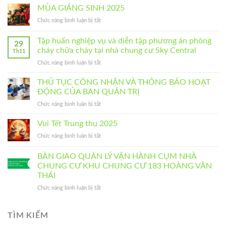
CHỨC
BẤT
MÙA GIÁNG SINH 2025
HỘI
THƯỜNG
ở
Chức năng bình luận bị tắt
NGHỊ
NĂM
MÙA
NHÀ
2026
GIÁNG
Tập huấn nghiệp vụ và diễn tập phương án phòng
CHUNG
–
29
SINH
CƯ
NHÀ
cháy chữa cháy tại nhà chung cư Sky Central
Th11
2025
THƯỜNG
CHUNG
ở
Chức năng bình luận bị tắt
NIÊN
CƯ
Tập
NĂM
SKY
huấn
THỦ TỤC CÔNG NHẬN VÀ THÔNG BÁO HOẠT
2025
CENTRAL
nghiệp
ĐỘNG CỦA BAN QUẢN TRỊ
–
vụ
CỤM
ở
Chức năng bình luận bị tắt
và
NHÀ
THỦ
diễn
CHUNG
TỤC
Vui Tết Trung thu 2025
tập
CƯ
CÔNG
phương
KHU
ở
Chức năng bình luận bị tắt
NHẬN
án
CHUNG
Vui
VÀ
phòng
CƯ
Tết
BÀN GIAO QUẢN LÝ VẬN HÀNH CỤM NHÀ
THÔNG
cháy
183
Trung
BÁO
CHUNG CƯ KHU CHUNG CƯ 183 HOÀNG VĂN
chữa
HOÀNG
thu
HOẠT
cháy
THÁI
VĂN
2025
ĐỘNG
tại
THÁI
ở
Chức năng bình luận bị tắt
CỦA
nhà
BÀN
BAN
chung
GIAO
QUẢN
cư
QUẢN
TÌM KIẾM
TRỊ
Sky
LÝ
Central