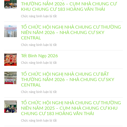
THƯỜNG NĂM 2026 – CỤM NHÀ CHUNG CƯ
KHU CHUNG CƯ 183 HOÀNG VĂN THÁI
ở
Chức năng bình luận bị tắt
TỔ
CHỨC
TỔ CHỨC HỘI NGHỊ NHÀ CHUNG CƯ THƯỜNG
HỘI
NIÊN NĂM 2026 – NHÀ CHUNG CƯ SKY
NGHỊ
CENTRAL
NHÀ
ở
Chức năng bình luận bị tắt
CHUNG
TỔ
CƯ
CHỨC
BẤT
Tết Bính Ngọ 2026
HỘI
THƯỜNG
ở
Chức năng bình luận bị tắt
NGHỊ
NĂM
Tết
NHÀ
2026
Bính
TỔ CHỨC HỘI NGHỊ NHÀ CHUNG CƯ BẤT
CHUNG
–
Ngọ
CƯ
CỤM
THƯỜNG NĂM 2026 – NHÀ CHUNG CƯ SKY
2026
THƯỜNG
NHÀ
CENTRAL
NIÊN
CHUNG
ở
Chức năng bình luận bị tắt
NĂM
CƯ
TỔ
2026
KHU
CHỨC
TỔ CHỨC HỘI NGHỊ NHÀ CHUNG CƯ THƯỜNG
–
CHUNG
HỘI
NHÀ
NIÊN NĂM 2025 – CỤM NHÀ CHUNG CƯ KHU
CƯ
NGHỊ
CHUNG
183
CHUNG CƯ 183 HOÀNG VĂN THÁI
NHÀ
CƯ
HOÀNG
ở
Chức năng bình luận bị tắt
CHUNG
SKY
VĂN
TỔ
CƯ
CENTRAL
THÁI