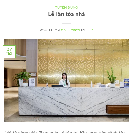
TUYỂN DỤNG
Lễ Tân tòa nhà
POSTED ON
07/03/2023
BY
LEO
07
Th3
Mô tả công việc Trực quầy lễ tân tại Khu vực tiền sảnh tòa