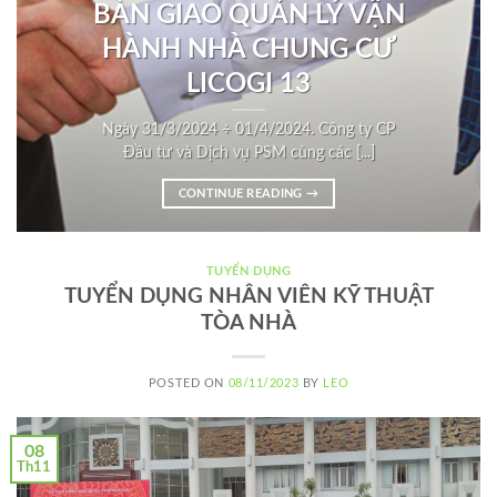
BÀN GIAO QUẢN LÝ VẬN
HÀNH NHÀ CHUNG CƯ
LICOGI 13
Ngày 31/3/2024 ÷ 01/4/2024. Công ty CP
Đầu tư và Dịch vụ PSM cùng các [...]
CONTINUE READING
→
TUYỂN DỤNG
TUYỂN DỤNG NHÂN VIÊN KỸ THUẬT
TÒA NHÀ
POSTED ON
08/11/2023
BY
LEO
08
Th11