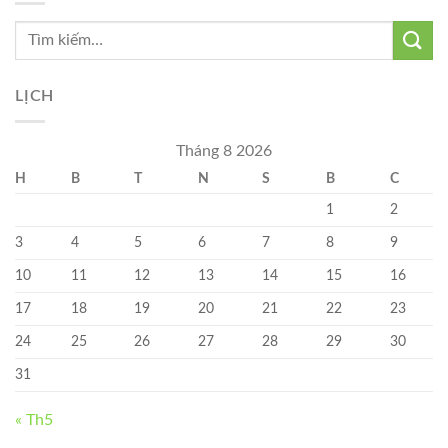
VẬN
HÀNH
CỤM
NHÀ
CHUNG
CƯ
LỊCH
KHU
CHUNG
CƯ
Tháng 8 2026
183
H
B
T
N
S
B
C
HOÀNG
VĂN
1
2
THÁI
3
4
5
6
7
8
9
10
11
12
13
14
15
16
17
18
19
20
21
22
23
24
25
26
27
28
29
30
31
« Th5